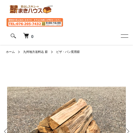
0
ホーム
九州地方送料込 薪
ピザ・パン窯用薪