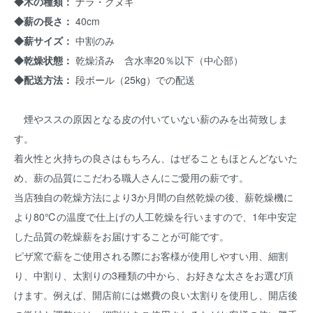
◆木の種類：
ナラ・クヌギ
◆薪の長さ：
40cm
◆薪サイズ：
中割のみ
◆乾燥状態：
乾燥済み 含水率20％以下（中心部）
◆配送方法：
段ボール（25kg）での配送
煙やススの原因となる皮の付いていない薪のみを出荷致しま
す。
着火性と火持ちの良さはもちろん、はぜることもほとんどないた
め、薪の品質にこだわる職人さんにご愛用の薪です。
当店独自の乾燥方法により3か月間の自然乾燥の後、薪乾燥機に
より80℃の温度で仕上げの人工乾燥を行いますので、1年中安定
した品質の乾燥薪をお届けすることが可能です。
ピザ窯で薪をご使用される際にお客様が使用しやすい用、細割
り、中割り、太割りの3種類の中から、お好きな太さをお選び頂
けます。例えば、開店前には燃費の良い太割りを使用し、開店後