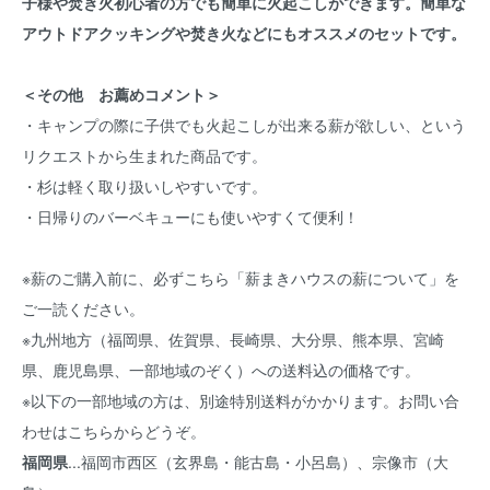
子様や焚き火初心者の方でも簡単に火起こしができます。簡単な
アウトドアクッキングや焚き火などにもオススメのセットです。
＜その他 お薦めコメント＞
・キャンプの際に子供でも火起こしが出来る薪が欲しい、という
リクエストから生まれた商品です。
・杉は軽く取り扱いしやすいです。
・日帰りのバーベキューにも使いやすくて便利！
※薪のご購入前に、必ずこちら
「薪まきハウスの薪について」
を
ご一読ください。
※九州地方（福岡県、佐賀県、長崎県、大分県、熊本県、宮崎
県、鹿児島県、一部地域のぞく）への送料込の価格です。
※以下の一部地域の方は、別途特別送料がかかります。お問い合
わせは
こちらからどうぞ
。
福岡県
...福岡市西区（玄界島・能古島・小呂島）、宗像市（大