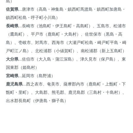
島）
佐賀県
...唐津市（高島・神集島・鎮西町馬渡島・鎮西町加唐島・
鎮西町松島・呼子町小川島）
長崎県
...長崎市（池島町・伊王島町・高島町）、五島市、松浦市
（鷹島町）、平戸市（鹿島町・大島村）、佐世保市（黒島・高
島）、壱岐市、対馬市、西海市（大瀬戸町松島・崎戸町平島・崎
戸町江ノ島）、北松浦郡（小値賀町）、南松浦郡（新上五島町）
大分県
...佐伯市（大入島・蒲江深島）、津久見市（保戸島）、東
国東郡（姫島村）
宮崎県
...延岡市（島野浦）
鹿児島県
...西之表市、奄美市、薩摩郡内市（鹿島町・上甑町・下
甑町・里町）、大島郡、熊毛郡、鹿児島郡（三島村・十島村）、
出水郡長島町（伊唐島・獅子島）