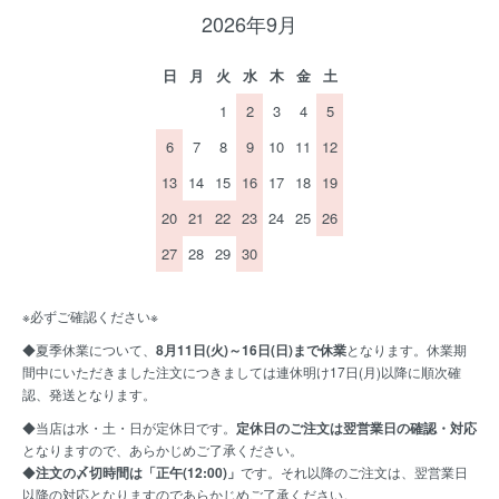
2026年9月
日
月
火
水
木
金
土
1
2
3
4
5
6
7
8
9
10
11
12
13
14
15
16
17
18
19
20
21
22
23
24
25
26
27
28
29
30
※必ずご確認ください※
◆夏季休業について、
8月11日(火)～16日(日)まで休業
となります。休業期
間中にいただきました注文につきましては連休明け17日(月)以降に順次確
認、発送となります。
◆当店は水・土・日が定休日です。
定休日のご注文は翌営業日の確認・対応
となりますので、あらかじめご了承ください。
◆
注文の〆切時間は「正午(12:00)」
です。それ以降のご注文は、翌営業日
以降の対応となりますのであらかじめご了承ください。