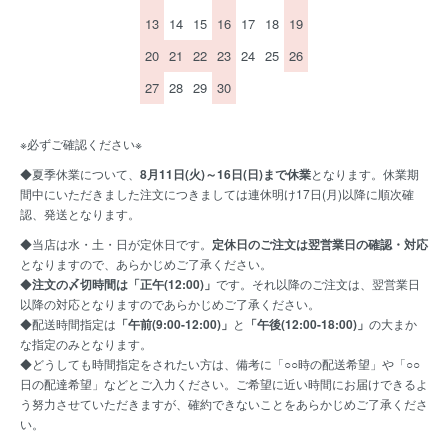
13
14
15
16
17
18
19
20
21
22
23
24
25
26
27
28
29
30
※必ずご確認ください※
◆夏季休業について、
8月11日(火)～16日(日)まで休業
となります。休業期
間中にいただきました注文につきましては連休明け17日(月)以降に順次確
認、発送となります。
◆当店は水・土・日が定休日です。
定休日のご注文は翌営業日の確認・対応
となりますので、あらかじめご了承ください。
◆
注文の〆切時間は「正午(12:00)」
です。それ以降のご注文は、翌営業日
以降の対応となりますのであらかじめご了承ください。
◆配送時間指定は
「午前(9:00-12:00)」
と
「午後(12:00-18:00)」
の大まか
な指定のみとなります。
◆どうしても時間指定をされたい方は、備考に「○○時の配送希望」や「○○
日の配達希望」などとご入力ください。ご希望に近い時間にお届けできるよ
う努力させていただきますが、確約できないことをあらかじめご了承くださ
い。