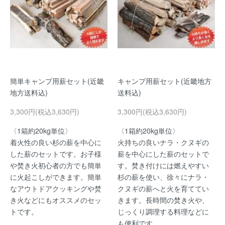
簡単キャンプ用薪セット(近畿
キャンプ用薪セット(近畿地方
地方送料込)
送料込)
3,300円(税込3,630円)
3,300円(税込3,630円)
〈1箱約20kg単位〉
〈1箱約20kg単位〉
着火性の良い杉の薪を中心に
火持ちの良いナラ・クヌギの
した薪のセットです。お子様
薪を中心にした薪のセットで
や焚き火初心者の方でも簡単
す。焚き付けには燃えやすい
に火起こしができます。簡単
杉の薪を使い、徐々にナラ・
なアウトドアクッキングや焚
クヌギの薪へと火を育ててい
き火などにもオススメのセッ
きます。長時間の焚き火や、
トです。
じっくり調理する料理などに
も便利です。