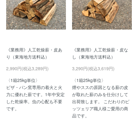
《業務用》人工乾燥薪・皮あ
《業務用》人工乾燥薪・皮な
り（東海地方送料込）
し（東海地方送料込）
2,990円(税込3,289円)
3,290円(税込3,619円)
〈1箱25kg単位〉
〈1箱25kg単位〉
ピザ・パン窯専用の着火と火
煙やススの原因となる薪の皮
力に優れた薪です。1年中安定
が取れた薪のみを仕分けして
した乾燥率。虫の心配も不要
出荷致します。 こだわりのピ
です。
ッツェリア職人様ご愛用の商
品です。