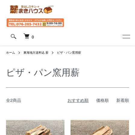
0
ホーム
東海地方送料込 薪
ピザ・パン窯用薪
ピザ・パン窯用薪
全2商品
おすすめ順
価格順
新着順