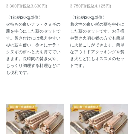
3,300円(税込3,630円)
3,750円(税込4,125円)
〈1箱約20kg単位〉
〈1箱約20kg単位〉
火持ちの良いナラ・クヌギの
着火性の良い杉の薪を中心に
薪を中心にした薪のセットで
した薪のセットです。お子様
す。焚き付けには燃えやすい
や焚き火初心者の方でも簡単
杉の薪を使い、徐々にナラ・
に火起こしができます。簡単
クヌギの薪へと火を育ててい
なアウトドアクッキングや焚
きます。長時間の焚き火や、
き火などにもオススメのセッ
じっくり調理する料理などに
トです。
も便利です。