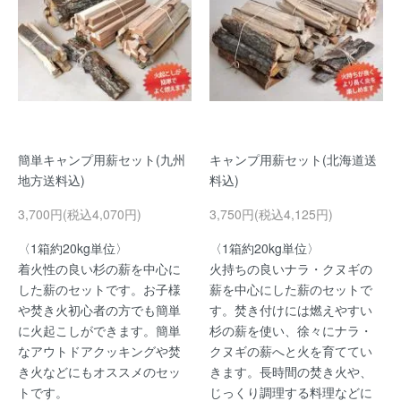
簡単キャンプ用薪セット(九州
キャンプ用薪セット(北海道送
地方送料込)
料込)
3,700円(税込4,070円)
3,750円(税込4,125円)
〈1箱約20kg単位〉
〈1箱約20kg単位〉
着火性の良い杉の薪を中心に
火持ちの良いナラ・クヌギの
した薪のセットです。お子様
薪を中心にした薪のセットで
や焚き火初心者の方でも簡単
す。焚き付けには燃えやすい
に火起こしができます。簡単
杉の薪を使い、徐々にナラ・
なアウトドアクッキングや焚
クヌギの薪へと火を育ててい
き火などにもオススメのセッ
きます。長時間の焚き火や、
トです。
じっくり調理する料理などに