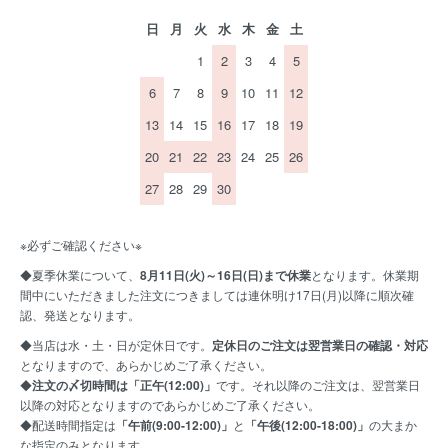
日
月
火
水
木
金
土
1
2
3
4
5
6
7
8
9
10
11
12
13
14
15
16
17
18
19
20
21
22
23
24
25
26
27
28
29
30
※必ずご確認ください※
◆夏季休業について、
8月11日(火)～16日(日)まで休業
となります。休業期
間中にいただきました注文につきましては連休明け17日(月)以降に順次確
認、発送となります。
◆当店は水・土・日が定休日です。
定休日のご注文は翌営業日の確認・対応
となりますので、あらかじめご了承ください。
◆
注文の〆切時間は「正午(12:00)」
です。それ以降のご注文は、翌営業日
以降の対応となりますのであらかじめご了承ください。
◆配送時間指定は
「午前(9:00-12:00)」
と
「午後(12:00-18:00)」
の大まか
な指定のみとなります。