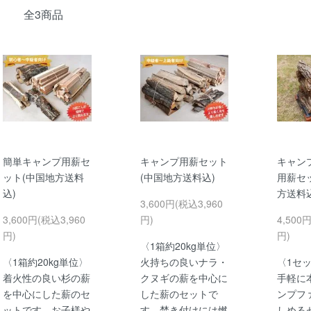
全3商品
簡単キャンプ用薪セ
キャンプ用薪セット
キャン
ット(中国地方送料
(中国地方送料込)
用薪セ
込)
方送料込
3,600円(税込3,960
3,600円(税込3,960
円)
4,500
円)
円)
〈1箱約20kg単位〉
〈1箱約20kg単位〉
火持ちの良いナラ・
〈1セ
着火性の良い杉の薪
クヌギの薪を中心に
手軽に
を中心にした薪のセ
した薪のセットで
ンプフ
ットです。お子様や
す。焚き付けには燃
しめる