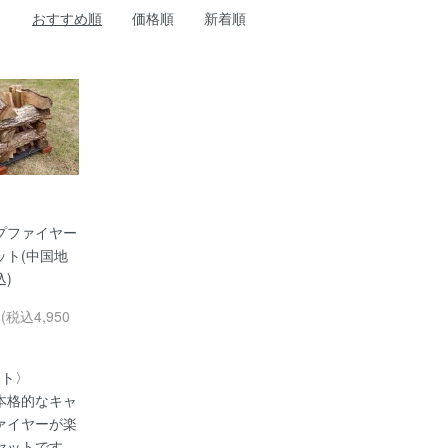
おすすめ順
価格順
新着順
プファイヤー
ット(中国地
)
円(税込4,950
ット〉
本格的なキャ
ァイヤーが楽
セットです。