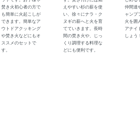
焚き火初心者の方で
えやすい杉の薪を使
仲間達
も簡単に火起こしが
い、徐々にナラ・ク
ャンプ
できます。簡単なア
ヌギの薪へと火を育
火を囲
ウトドアクッキング
てていきます。長時
アナイ
や焚き火などにもオ
間の焚き火や、じっ
しょう
ススメのセットで
くり調理する料理な
す。
どにも便利です。