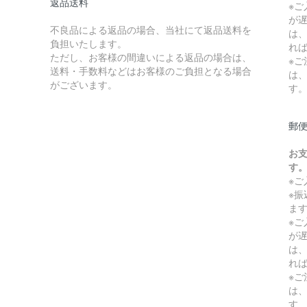
返品送料
※
が
不良品による返品の場合、当社にて返品送料を
は
負担いたします。
れ
ただし、お客様の間違いによる返品の場合は、
※
送料・手数料などはお客様のご負担となる場合
は
がございます。
す
郵
お
す
※
※
ま
※
が
は
れ
※
は
す