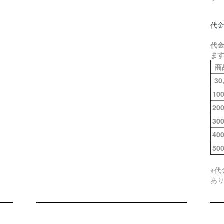
代
代
ま
商
3
10
20
30
40
50
※
あ