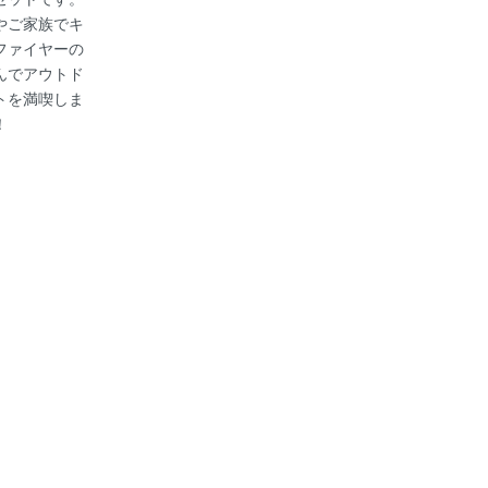
やご家族でキ
ファイヤーの
んでアウトド
トを満喫しま
！