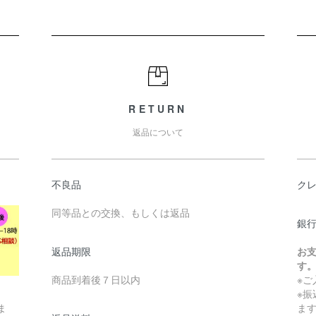
RETURN
返品について
不良品
ク
同等品との交換、もしくは返品
銀
返品期限
お
す
商品到着後７日以内
※
※
ま
ま